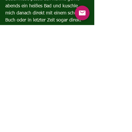
abends ein heißes Bad und kuschle 
mich danach direkt mit einem schönen 
Buch oder in letzter Zeit sogar direkt 
zum Schlafen ins Bett. Ein warmes 
Frühstück aus Porridge oder einem 
Frühstücksbrei mit wärmenden 
Gewürzen wie Zimt und Kurkuma hilft 
mir, morgens sanft aber energievoll in 
den Tag zu starten. Ein Ingwertee 
zwischendurch bringt eine angenehme 
Wachheit durch seinen scharfen 
Geschmack. Wenn ich mehr Zeit habe 
oder brauche, tun mir Massagen und 
Saunagänge sehr gut oder auch der 
Besuch einer Yin-Yoga-Stunde. Wenn 
ihr ganz viel Zeit habt, ist es natürlich 
auch wunderbar direkt mehrere Tage in 
den Rückzug – ins Retreat zu gehen – 