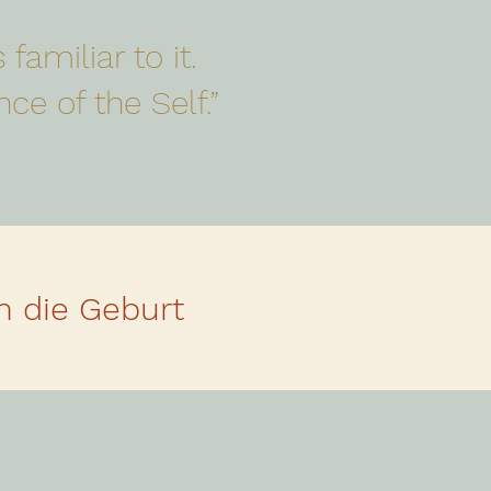
 familiar to it.
ce of the Self.”
m die Geburt