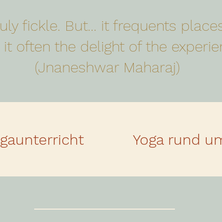
ly fickle. But... it frequents places
it often the delight of the experien
(Jnaneshwar Maharaj)
gaunterricht
Yoga rund u