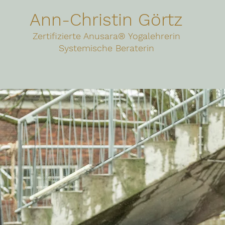
Ann-Christin Görtz
Zertifizierte Anusara® Yogalehrerin
Systemische Beraterin