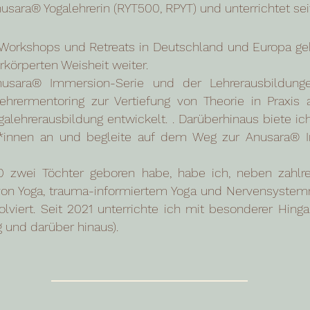
Anusara® Yogalehrerin (RYT500, RPYT) und unterrichtet sei
, Workshops und Retreats in Deutschland und Europa ge
rkörperten Weisheit weiter.
Anusara® Immersion-Serie und der Lehrerausbildunge
hrermentoring zur Vertiefung von Theorie in Praxi
galehrerausbildung entwickelt. . Darüberhinaus biete i
r*innen an und begleite auf dem Weg zur Anusara® I
zwei Töchter geboren habe, habe ich, neben zahlrei
on Yoga, trauma-informiertem Yoga und Nervensystemre
lviert. Seit 2021 unterrichte ich mit besonderer Hin
 und darüber hinaus).