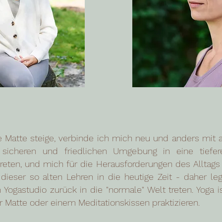
e Matte steige, verbinde ich mich neu und anders mit a
 sicheren und friedlichen Umgebung in eine tiefer
reten, und mich für die Herausforderungen des Alltags
t dieser so alten Lehren in die heutige Zeit - daher l
ogastudio zurück in die "normale" Welt treten. Yoga is
er Matte oder einem Meditationskissen praktizieren.