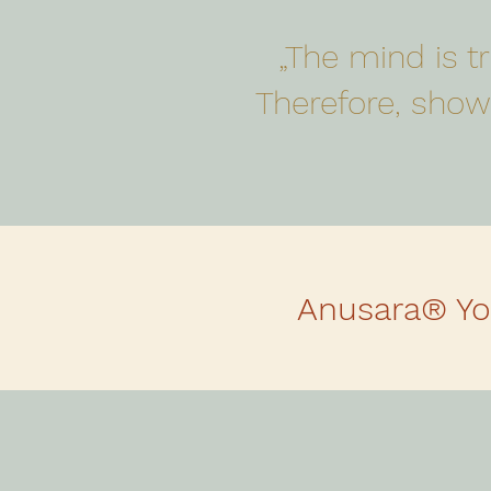
„The mind is tru
Therefore, show 
Anusara® Yo